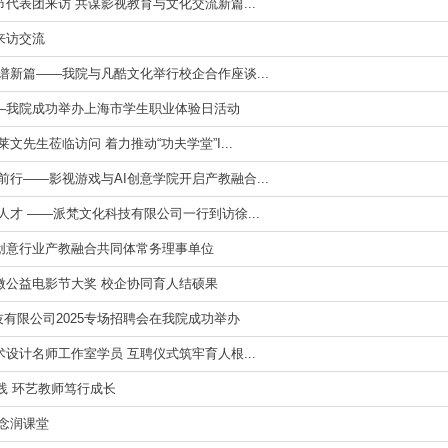
代表团来访 共谋影视教育与文化交流新篇...
来访交流
谱新篇——我院与凡酷文化举行校企合作座谈...
—我院成功举办上海市学生职业体验日活动
文先生莅临访问 着力推动“功夫学堂”I...
前行——影视游戏与AI创意学院开启产教融合...
人才 ——派梵文化科技有限公司一行到访徐...
创意行业产教融合共同体常务理事单位
微公益电影节大奖 校企协同育人结硕果
化科技有限公司2025专场招聘会在我院成功举办
设计名师工作室学员 互聘仪式筑牢育人根...
实践 环艺教师笃行成长
念润课堂