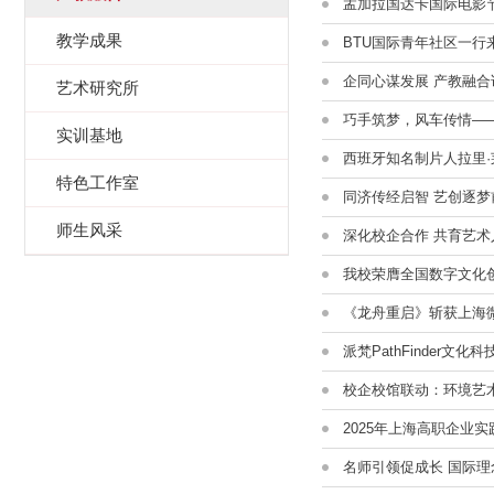
孟加拉国达卡国际电影节
教学成果
BTU国际青年社区一行
企同心谋发展 产教融合
艺术研究所
巧手筑梦，风车传情—
实训基地
西班牙知名制片人拉里·莱
特色工作室
同济传经启智 艺创逐梦
师生风采
深化校企合作 共育艺术
我校荣膺全国数字文化
《龙舟重启》斩获上海
派梵PathFinder文
校企校馆联动：环境艺术
2025年上海高职企业
名师引领促成长 国际理